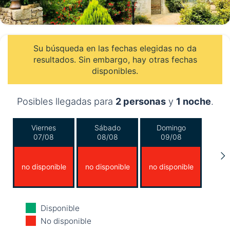
Su búsqueda en las fechas elegidas no da
resultados. Sin embargo, hay otras fechas
disponibles.
Posibles llegadas para
2 personas
y
1 noche
.
Viernes
Sábado
Domingo
07/08
08/08
09/08
no disponible
no disponible
no disponible
Lunes
Martes
Miércoles
Disponible
10/08
11/08
12/08
No disponible