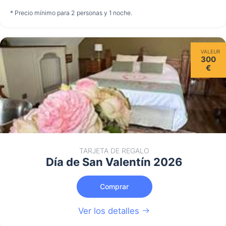
no disponible
no disponible
no disponible
* Precio mínimo para 2 personas y 1 noche.
Jueves
VALEUR
13/08
300
€
no disponible
TARJETA DE REGALO
Día de San Valentín 2026
Comprar
Ver los detalles