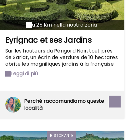
a 25 Km nella nostra zona
Eyrignac et ses Jardins
Sur les hauteurs du Périgord Noir, tout près
de Sarlat, un écrin de verdure de 10 hectares
abrite les magnifiques jardins à la française
d'Eyrignac. Dans ce lieu intemporel, venez
Leggi di più
assister au spectacle de la Nature : 300
sculptures végétales taillées avec
excellence par les jardiniers dans la tradition
du travail manuel à l'ancienne, fontaines,
Perché raccomandiamo queste
miroirs d'eau, jeux d'ombres et de lumière,
località
parterres de fleurs. Ce patrimoine
architectural est habité depuis 500 ans par
la même famille qui compte dans sa
généalogie l'illustre auteur de la tirade « Fier
comme Artaban ».
RISTORANTE