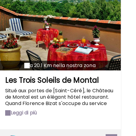
a 20.1 Km nella nostra zona
Les Trois Soleils de Montal
Situé aux portes de [Saint-Céré], le Château
de Montal est un élégant hôtel restaurant.
Quand Florence Bizat s'occupe du service
son compagnon, Frédérik, chef cuisinier
Leggi di più
gère les fourneaux. Dans les assiettes, une
cuisine renouvelée tous les jours avec des
produits du moment et des mélanges de
saveurs comme le foie gras de canard