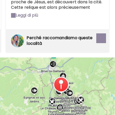
proche de Jésus, est découvert dans la cité.
Cette relique est alors précieusement
entreposée dans une crypte. Durant quatre
Leggi di più
siècles, il y sera parfaitement conservé. Mais
en 1562, la Guerre des religions ravage la
cité et ses reliques. La crypte est aujourd'hui
classée au Patrimoine Mondial de l'Unesco.
Perché raccomandiamo queste
località