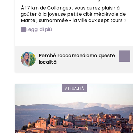
médiévale et du train
À 17 km de Collonges , vous aurez plaisir à
Truffadou
goûter à la joyeuse petite cité médiévale de
Martel, surnommée « la ville aux sept tours »
et vous promener dans ses rues bordées de
Leggi di più
maisons anciennes aux arcades en ogives. Et
surtout, prenez le petit train touristique du
Truffadou à vapeur pour découvrir en
famille de superbes panoramas !
Perché raccomandiamo queste
località
ATTUALITÀ