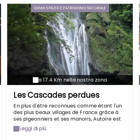
GRAN SPAZIO E PATRIMONIO NATURALE
a 17.4 Km nella nostra zona
Les Cascades perdues
En plus d'être reconnues comme étant l'un
des plus beaux villages de France grâce à
ses pigeonniers et ses manoirs, Autoire est
célèbre pour ses cascades. Enfouies dans la
Leggi di più
forêt environnante, les cascades de 30
mètres de haut se découvrent en suivant un