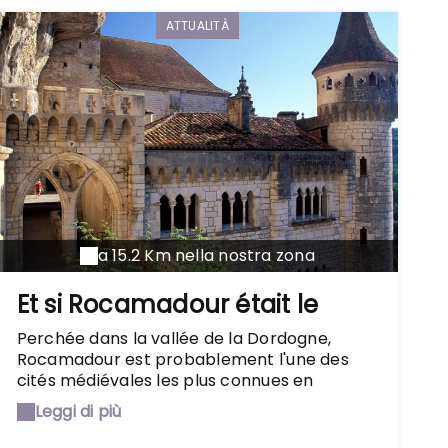
ATTUALITÀ
a 15.2 Km nella nostra zona
Et si Rocamadour était le
village préféré des Français !
Perchée dans la vallée de la Dordogne,
Rocamadour est probablement l'une des
cités médiévales les plus connues en
France. Et cette année, elle pourrait devenir
Leggi di più
le village préféré des Français. Elle défie les
lois de l'équilibre Qui n'a pas vu de photo de