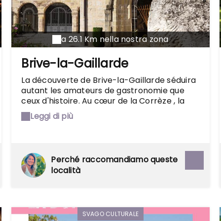
a 26.1 Km nella nostra zona
Brive-la-Gaillarde
La découverte de Brive-la-Gaillarde séduira
autant les amateurs de gastronomie que
ceux d'histoire. Au cœur de la Corrèze , la
ville a traversé les siècles et son centre
Leggi di più
historique offre, aujourd'hui encore, quelques
trésors au charme architectural indéniable.
Il faudra donc aller se perdre dans les
ruelles du centre sans rater la collégiale
Perché raccomandiamo queste
Saint-Martin du XIIème siècle, la tour des
località
Échevins ou le musée Labenche qui
remontent à la Renaissance. La légende
veut que Brive fut surnommée la « Gaillarde
» par ses habitants qui résistèrent, au fil de
l'histoire, à de nombreux sièges militaires.
SVAGO CULTURALE