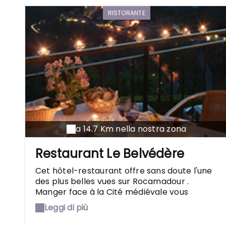
RISTORANTE
a 14.7 Km nella nostra zona
Restaurant Le Belvédère
Cet hôtel-restaurant offre sans doute l'une
des plus belles vues sur Rocamadour .
Manger face à la Cité médiévale vous
mettra sûrement en appétit. C'est le chef
Leggi di più
Gilles Verrines qui satisfera ce dernier avec
une cuisine de terroir simple mais travaillée.