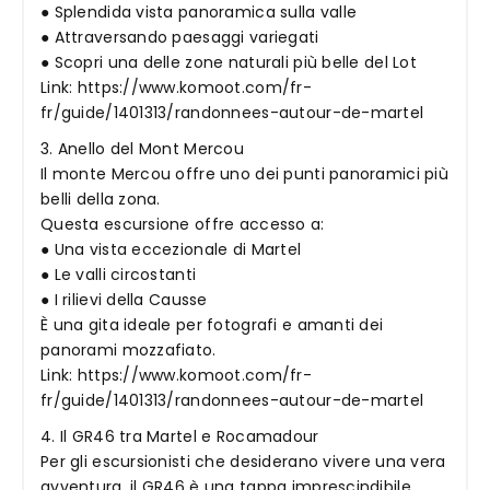
● Splendida vista panoramica sulla valle
● Attraversando paesaggi variegati
● Scopri una delle zone naturali più belle del Lot
Link: https://www.komoot.com/fr-
fr/guide/1401313/randonnees-autour-de-martel
3. Anello del Mont Mercou
Il monte Mercou offre uno dei punti panoramici più
belli della zona.
Questa escursione offre accesso a:
● Una vista eccezionale di Martel
● Le valli circostanti
● I rilievi della Causse
È una gita ideale per fotografi e amanti dei
panorami mozzafiato.
Link: https://www.komoot.com/fr-
fr/guide/1401313/randonnees-autour-de-martel
4. Il GR46 tra Martel e Rocamadour
Per gli escursionisti che desiderano vivere una vera
avventura, il GR46 è una tappa imprescindibile.