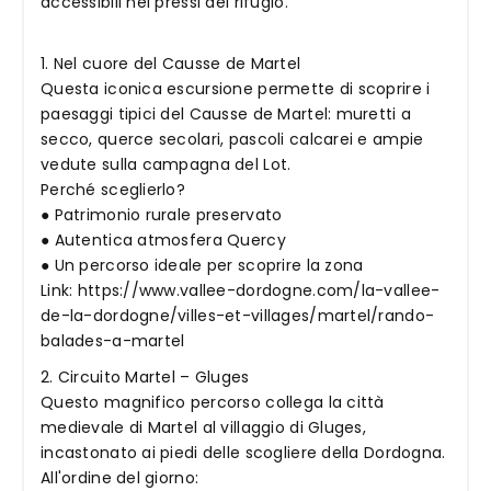
accessibili nei pressi del rifugio.
1. Nel cuore del Causse de Martel
Questa iconica escursione permette di scoprire i
paesaggi tipici del Causse de Martel: muretti a
secco, querce secolari, pascoli calcarei e ampie
vedute sulla campagna del Lot.
Perché sceglierlo?
● Patrimonio rurale preservato
● Autentica atmosfera Quercy
● Un percorso ideale per scoprire la zona
Link: https://www.vallee-dordogne.com/la-vallee-
de-la-dordogne/villes-et-villages/martel/rando-
balades-a-martel
2. Circuito Martel – Gluges
Questo magnifico percorso collega la città
medievale di Martel al villaggio di Gluges,
incastonato ai piedi delle scogliere della Dordogna.
All'ordine del giorno: